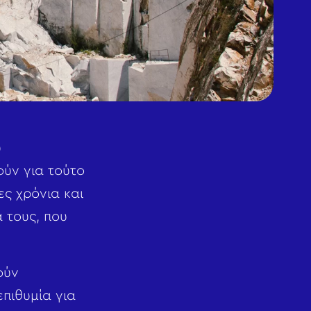
υ
ύν για τούτο
ς χρόνια και
 τους, που
ούν
πιθυμία για