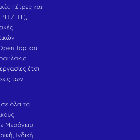
κές πέτρες και
PTL/LTL),
τικές
τικών
Open Top και
τοφυλάκιο
εργασίες έτσι
σεις των
 σε όλα τα
ικούς
ε Μεσόγειο,
ική, Ινδική