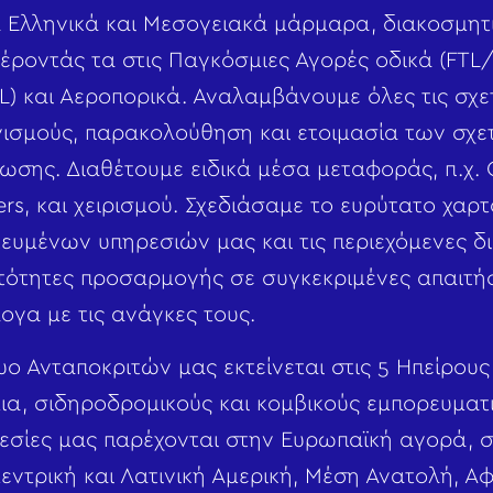
ά Ελληνικά και Μεσογειακά μάρμαρα, διακοσμητι
ροντάς τα στις Παγκόσμιες Αγορές οδικά (FTL/
) και Αεροπορικά. Αναλαμβάνουμε όλες τις σχε
νισμούς, παρακολούθηση και ετοιμασία των σχε
σης. Διαθέτουμε ειδικά μέσα μεταφοράς, π.χ. 
ers, και χειρισμού. Σχεδιάσαμε το ευρύτατο χαρ
κευμένων υπηρεσιών μας και τις περιεχόμενες δι
τότητες προσαρμογής σε συγκεκριμένες απαιτή
γα με τις ανάγκες τους.
υο Ανταποκριτών μας εκτείνεται στις 5 Ηπείρους
ια, σιδηροδρομικούς και κομβικούς εμπορευματ
εσίες μας παρέχονται στην Ευρωπαϊκή αγορά, σ
ντρική και Λατινική Αμερική, Μέση Ανατολή, Αφρ