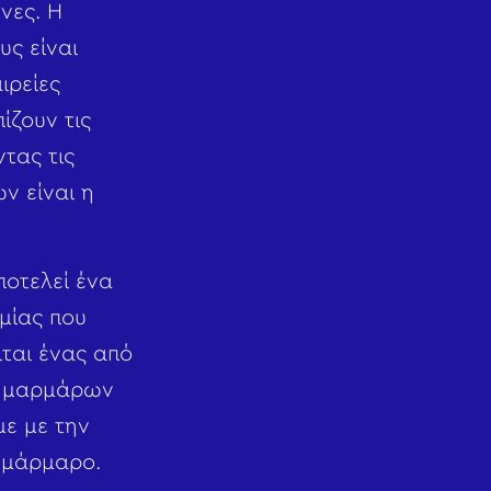
νες. Η
υς είναι
ιρείες
ίζουν τις
τας τις
ν είναι η
οτελεί ένα
μίας που
ίται ένας από
ν μαρμάρων
με με την
ς μάρμαρο.