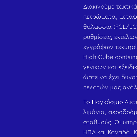
Διακινούμε τακτικ
πετρώματα, μεταφέ
θαλάσσια (FCL/LCL
ρυθμίσεις, εκτελω
εγγράφων τεκμηρίω
High Cube contain
γενικών και εξειδι
ώστε να έχει δυνα
πελατών μας ανάλο
Το Παγκόσμιο Δίκτ
λιμάνια, αεροδρόμ
σταθμούς. Οι υπηρ
ΗΠΑ και Καναδά, Κε